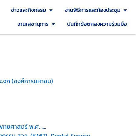
ข่าวและกิจกรรม
งานพิธีการและห้องประชุม
งานเลขานุการ
บันทึกข้อตกลงความร่วมมือ
กระจก (องค์การมหาชน)
พทยศาสตร์ พ.ศ. ….
ันตกรรม สจล. (KMITL Dental Service