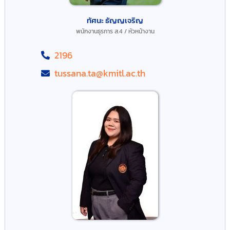
ทัศนะ ธัญญเจริญ
พนักงานธุรการ ส.4 / หัวหน้างาน
2196
tussana.ta@kmitl.ac.th