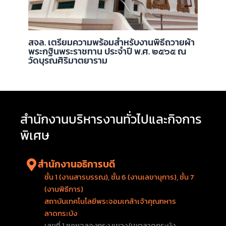
สจล. เตรียมความพร้อมสำหรับงานพิธีถวายผ้า
พระกฐินพระราชทาน ประจำปี พ.ศ. ๒๕๖๕ ณ
วัดบุรณศิริมาตยาราม
สำนักงานบริหารงานทั่วไปและกิจการ
พิเศษ
สำนักงานอธิการบดี
ชั้น 1 (งานสารบรรณ), ชั้น 6 (งานเลขานุการ), ชั้น 7
(งานพิธีการ)
สถาบันเทคโนโลยีพระจอมเกล้าเจ้าคุณทหาร
ลาดกระบัง
เลขที่ 1 ซอยฉลองกรุง แขวง/เขตลาดกระบัง