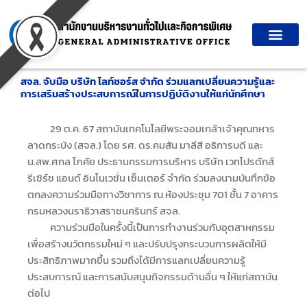
Skip
to
content
สจล. จับมือ บริษัท ไลท์ซอร์ส จำกัด ร่วมแลกเปลี่ยนความรู้และ
การเสริมสร้างประสบการณ์ในการปฏิบัติงานให้แก่นักศึกษา
29 ต.ค. 67 สถาบันเทคโนโลยีพระจอมเกล้าเจ้าคุณทหาร
ลาดกระบัง (สจล.) โดย รศ. ดร.คมสัน มาลีสี อธิการบดี และ
น.สพ.ศกล โภคัย ประธานกรรมการบริหาร บริษัท เวทโปรดักส์
รีเซิร์ช แอนด์ อินโนเวชั่น เซ็นเตอร์ จำกัด ร่วมลงนามบันทึกข้อ
ตกลงความร่วมมือทางวิชาการ ณ ห้องประชุม 701 ชั้น 7 อาคาร
กรมหลวงนราธิวาสราชนครินทร์ สจล.
ความร่วมมือในครั้งนี้เป็นการทำงานร่วมกับอุตสาหกรรม
เพื่อสร้างนวัตกรรมใหม่ ๆ และปรับปรุงกระบวนการผลิตให้มี
ประสิทธิภาพมากขึ้น รวมถึงได้มีการแลกเปลี่ยนความรู้
ประสบการณ์ และการสนับสนุนกิจกรรมด้านอื่น ๆ ให้แก่สถาบัน
ต่อไป