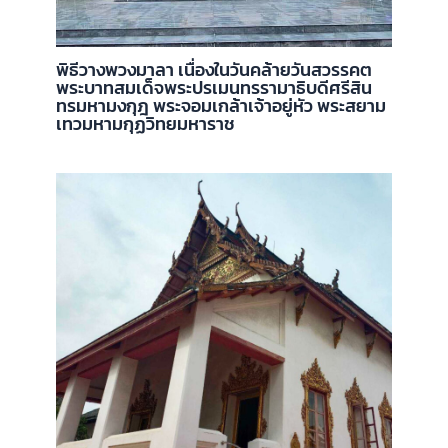
พิธีวางพวงมาลา เนื่องในวันคล้ายวันสวรรคต
พระบาทสมเด็จพระปรเมนทรรามาธิบดีศรีสิน
ทรมหามงกุฎ พระจอมเกล้าเจ้าอยู่หัว พระสยาม
เทวมหามกุฏวิทยมหาราช