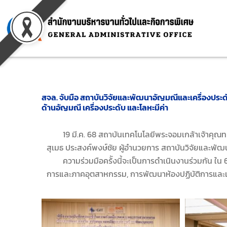
Skip
to
content
สจล. จับมือ สถาบันวิจัยและพัฒนาอัญมณีและเครื่องปร
ด้านอัญมณี เครื่องประดับ และโลหะมีค่า
19 มี.ค. 68 สถาบันเทคโนโลยีพระจอมเกล้าเจ้าคุณทหาร
สุเมธ ประสงค์พงษ์ชัย ผู้อำนวยการ สถาบันวิจัยและพั
ความร่วมมือคร้ังนี้จะเป็นการดำเนินงานร่วมกัน ใน 6
การและภาคอุตสาหกรรม, การพัฒนาห้องปฏิบัติการและเคร