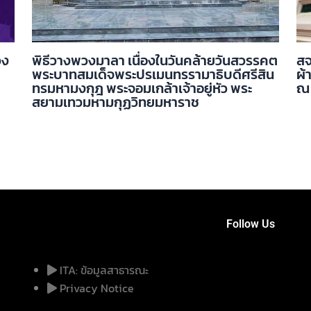
วง
พิธีวางพวงมาลา เนื่องในวันคล้ายวันสวรรคต
สจ
พระบาทสมเด็จพระปรเมนทรรามาธิบดีศรีสิน
ผ้
ทรมหามงกุฎ พระจอมเกล้าเจ้าอยู่หัว พระ
ณ 
สยามเทวมหามกุฏวิทยมหาราช
Follow Us
ITA: ข้อมูลสาธารณะ
Privacy Notice