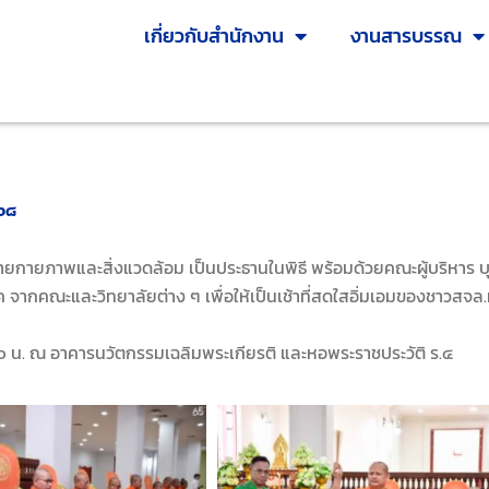
เกี่ยวกับสำนักงาน
งานสารบรรณ
๕๖๘
ายภาพและสิ่งแวดล้อม เป็นประธานในพิธี พร้อมด้วยคณะผู้บริหาร บ
 จากคณะและวิทยาลัยต่าง ๆ เพื่อให้เป็นเช้าที่สดใสอิ่มเอมของชาวสจล.
๐๐ น. ณ อาคารนวัตกรรมเฉลิมพระเกียรติ และหอพระราชประวัติ ร.๔