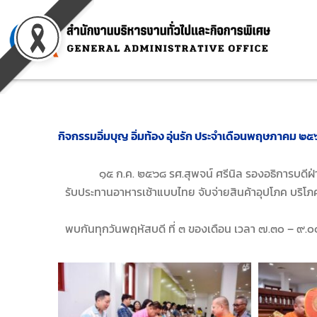
Skip
to
content
กิจกรรมอิ่มบุญ อิ่มท้อง อุ่นรัก ประจำเดือนพฤษภาคม ๒
๑๕ ก.ค. ๒๕๖๘ รศ.สุพจน์ ศรีนิล รองอธิการบดีฝ่ายก
รับประทานอาหารเช้าแบบไทย จับจ่ายสินค้าอุปโภค บริโภค
พบกันทุกวันพฤหัสบดี ที่ ๓ ของเดือน เวลา ๗.๓๐ – ๙.