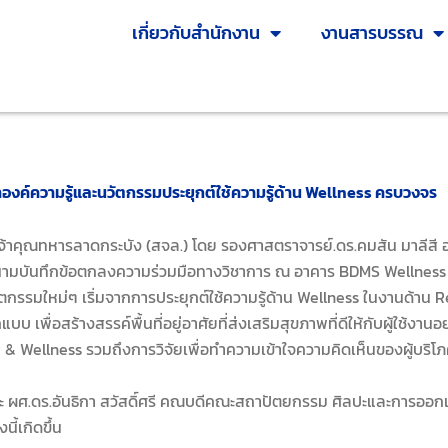
เกี่ยวกับสำนักงาน
งานสารบรรณ
ฒนาองค์ความรู้และนวัตกรรมประยุกต์ใช้ความรู้ด้าน Wellness ครบวงจร
ทหารลาดกระบัง (สจล.) โดย รองศาสตราจารย์.ดร.คมสัน มาลีสี อธ
ลงนามบันทึกข้อตกลงความร่วมมือทางวิชาการ ณ อาคาร BDMS Wellness 
ใหม่ๆ เริ่มจากการประยุกต์ใช้ความรู้ด้าน Wellness ในงานด้าน Rea
พื่อสร้างสรรค์พื้นที่อยู่อาศัยที่ส่งเสริมสุขภาพที่ดีให้กับผู้ใช้งาน
y & Wellness รวมถึงการวิจัยเพื่อทำความเข้าใจความคิดเห็นของผู้บร
ันธิกา สวัสดิ์ศรี คณบดีคณะสถาปัตยกรรม ศิลปะและการออกแบบ ผู้
ี้เกิดขึ้น