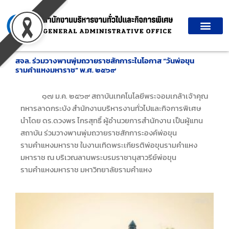
Skip
to
content
สจล. ร่วมวางพานพุ่มถวายราชสักการะในโอกาส “วันพ่อขุน
รามคำแหงมหาราช” พ.ศ. ๒๕๖๙
๑๗ ม.ค. ๒๕๖๙ สถาบันเทคโนโลยีพระจอมเกล้าเจ้าคุณ
ทหารลาดกระบัง สำนักงานบริหารงานทั่วไปและกิจการพิเศษ
นำโดย ดร.ดวงพร ไกรสุทธิ์ ผู้อำนวยการสำนักงาน เป็นผู้แทน
สถาบัน ร่วมวางพานพุ่มถวายราชสักการะองค์พ่อขุน
รามคำแหงมหาราช ในงานเทิดพระเกียรติพ่อขุนรามคำแหง
มหาราช ณ บริเวณลานพระบรมราชานุสาวรีย์พ่อขุน
รามคำแหงมหาราช มหาวิทยาลัยรามคำแหง