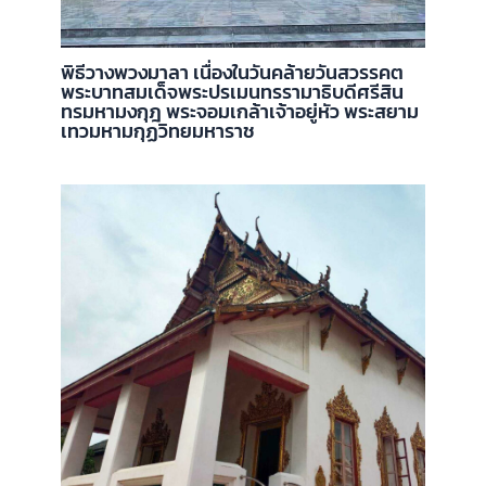
พิธีวางพวงมาลา เนื่องในวันคล้ายวันสวรรคต
พระบาทสมเด็จพระปรเมนทรรามาธิบดีศรีสิน
ทรมหามงกุฎ พระจอมเกล้าเจ้าอยู่หัว พระสยาม
เทวมหามกุฏวิทยมหาราช