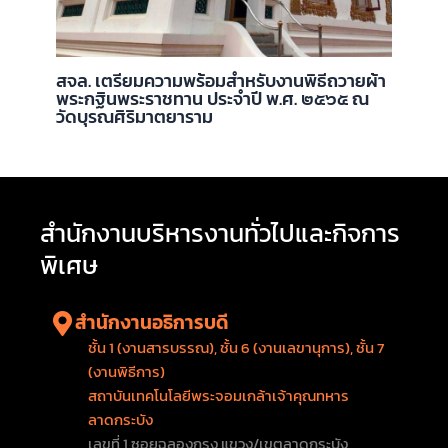
สจล. เตรียมความพร้อมสำหรับงานพิธีถวายผ้า
พระกฐินพระราชทาน ประจำปี พ.ศ. ๒๕๖๕ ณ
วัดบุรณศิริมาตยาราม
สำนักงานบริหารงานทั่วไปและกิจการ
พิเศษ
สำนักงานอธิการบดี
ชั้น 1 (งานสารบรรณ), ชั้น 6 (งานเลขานุการ), ชั้น 7
(งานพิธีการ)
สถาบันเทคโนโลยีพระจอมเกล้าเจ้าคุณทหาร
ลาดกระบัง
เลขที่ 1 ซอยฉลองกรุง แขวง/เขตลาดกระบัง