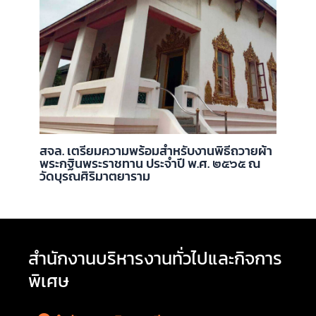
สจล. เตรียมความพร้อมสำหรับงานพิธีถวายผ้า
พระกฐินพระราชทาน ประจำปี พ.ศ. ๒๕๖๕ ณ
วัดบุรณศิริมาตยาราม
สำนักงานบริหารงานทั่วไปและกิจการ
พิเศษ