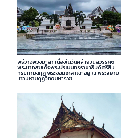
พิธีวางพวงมาลา เนื่องในวันคล้ายวันสวรรคต
พระบาทสมเด็จพระปรเมนทรรามาธิบดีศรีสิน
ทรมหามงกุฎ พระจอมเกล้าเจ้าอยู่หัว พระสยาม
เทวมหามกุฏวิทยมหาราช