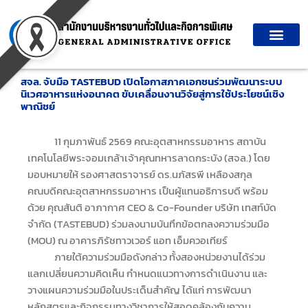
Skip
to
content
สจล. จับมือ TASTEBUD เปิดโอกาสภาคเอกชนร่วมพัฒนาระบบ
นิเวศอาหารแห่งอนาคต ขับเคลื่อนงานวิจัยสู่การใช้ประโยชน์เชิง
พาณิชย์
11 กุมภาพันธ์ 2569 คณะอุตสาหกรรมอาหาร สถาบัน
เทคโนโลยีพระจอมเกล้าเจ้าคุณทหารลาดกระบัง (สจล.) โดย
มอบหมายให้ รองศาสตราจารย์ ดร.นภัสรพี เหลืองสกุล
คณบดีคณะอุตสาหกรรมอาหาร เป็นผู้แทนอธิการบดี พร้อม
ด้วย คุณสันติ อาภากาศ CEO & Co-Founder บริษัท เทสท์บัด
จำกัด (TASTEBUD) ร่วมลงนามบันทึกข้อตกลงความร่วมมือ
(MOU) ณ อาคารภิรัชทาวเวอร์ แอท เอ็มควอเทียร์
ภายใต้ความร่วมมือดังกล่าว ทั้งสองหน่วยงานได้ร่วม
แลกเปลี่ยนความคิดเห็น กำหนดแนวทางการดำเนินงาน และ
วางแผนความร่วมมือในประเด็นสำคัญ ได้แก่ การพัฒนา
หลักสูตรและกิจกรรมทางวิชาการให้สอดคล้องกับความ