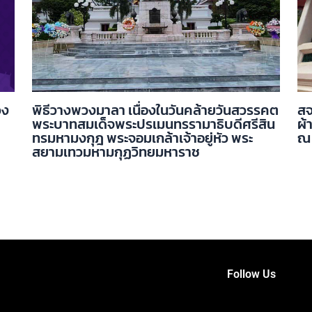
วง
พิธีวางพวงมาลา เนื่องในวันคล้ายวันสวรรคต
สจ
พระบาทสมเด็จพระปรเมนทรรามาธิบดีศรีสิน
ผ้
ทรมหามงกุฎ พระจอมเกล้าเจ้าอยู่หัว พระ
ณ 
สยามเทวมหามกุฏวิทยมหาราช
Follow Us