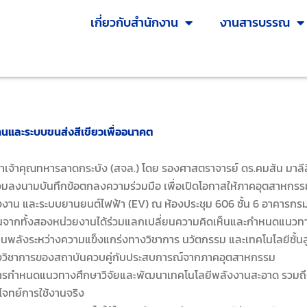
เกี่ยวกับสำนักงาน
งานสารบรรณ
งานและระบบขนส่งสีเขียวเพื่ออนาคต
เจ้าคุณทหารลาดกระบัง (สจล.) โดย รองศาสตราจารย์ ดร.คมสัน มาลีส
่วมลงนามบันทึกข้อตกลงความร่วมมือ เพื่อเปิดโอกาสให้ภาคอุตสาหกรรม
งงาน และระบบยานยนต์ไฟฟ้า (EV) ณ ห้องประชุม 606 ชั้น 6 อาคารก
กทั้งสองหน่วยงานได้ร่วมแลกเปลี่ยนความคิดเห็นและกำหนดแนวทางก
สานพลังระหว่างความแข็งแกร่งทางวิชาการ นวัตกรรม และเทคโนโลยีชั้น
งวิชาการของสถาบันควบคู่กับประสบการณ์จากภาคอุตสาหกรรม
การกำหนดแนวทางศึกษาวิจัยและพัฒนาเทคโนโลยีพลังงานสะอาด รวมถึง
โจทย์การใช้งานจริง