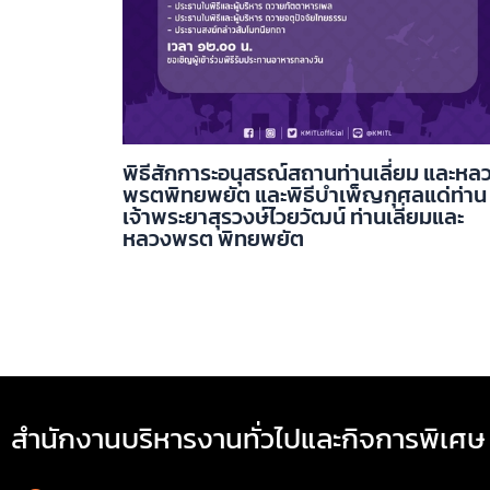
พิธีสักการะอนุสรณ์สถานท่านเลี่ยม และหล
พรตพิทยพยัต และพิธีบำเพ็ญกุศลแด่ท่าน
เจ้าพระยาสุรวงษ์ไวยวัฒน์ ท่านเลี่ยมและ
หลวงพรต พิทยพยัต
สำนักงานบริหารงานทั่วไปและกิจการพิเศษ