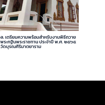
ล. เตรียมความพร้อมสำหรับงานพิธีถวาย
าพระกฐินพระราชทาน ประจำปี พ.ศ. ๒๕๖๕
วัดบุรณศิริมาตยาราม