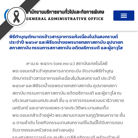
Skip
to
content
พิธีทำบุญตักบาตรข้าวสารอาหารแห้งเนื่องในวันสงกรานต์
ประจำปี ๒๕๖๙ และพิธีรดน้ำขอพรนายกสภาสถาบัน อุปนายก
สภาสถาบัน กรรมการสภาสถาบัน อดีตอธิการบดี และผู้อาวุโส
๙ เม.ย. ๒๕๖๖ (๐๗.๓๐ น.) สถาบันเทคโนโลยี
พระจอมเกล้าเจ้าคุณทหารลาดกระบัง จัดงานพิธีทำบุญ
ตักบาตรข้าวสารอาหารแห้งเนื่องในวันสงกรานต์ ประจำปี
๒๕๖๙ และพิธีรดน้ำขอพรนายกสภาสถาบัน อุปนายกสภา
สถาบัน กรรมการสภาสถาบัน อดีตอธิการบดี และผู้อาวุโส ณ
บริเวณลานอเนกประสงค์ ชั้น ๑ อาคารกรมหลวงนราธิวาสราช
นครินทร์ และอาคารหอพระราชประวัติพระบามสมเด็จ
พระจอมเกล้าเจ้าอยู่หัว พระสยามเทวมหามกุฏวิทยมหาราช ชั้น
๑ ตามลำดับ โดยกิจกรรมงานสงกรานต์ในวันนี้ได้รับการตอบ
รับจากครอบครัวสจล.อย่างอบอุ่น
รองศาสตราจารย์ ดร.คมสัน มาลีสี อธิการบดี พร้อมด้วย ผู้