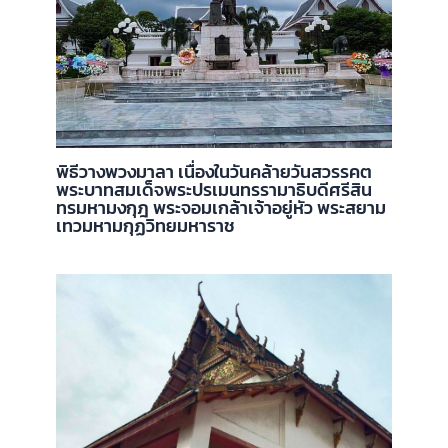
พิธีวางพวงมาลา เนื่องในวันคล้ายวันสวรรคต
พระบาทสมเด็จพระปรเมนทรรามาธิบดีศรีสิน
ทรมหามงกุฎ พระจอมเกล้าเจ้าอยู่หัว พระสยาม
เทวมหามกุฏวิทยมหาราช