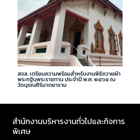
สจล. เตรียมความพร้อมสำหรับงานพิธีถวายผ้า
พระกฐินพระราชทาน ประจำปี พ.ศ. ๒๕๖๕ ณ
วัดบุรณศิริมาตยาราม
สำนักงานบริหารงานทั่วไปและกิจการ
พิเศษ