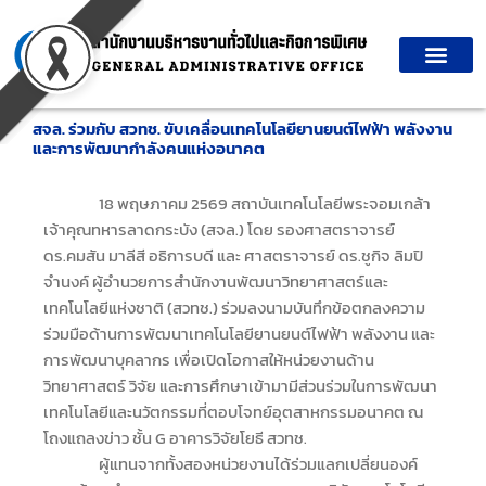
Skip
to
content
สจล. ร่วมกับ สวทช. ขับเคลื่อนเทคโนโลยียานยนต์ไฟฟ้า พลังงาน
และการพัฒนากำลังคนแห่งอนาคต
18 พฤษภาคม 2569 สถาบันเทคโนโลยีพระจอมเกล้า
เจ้าคุณทหารลาดกระบัง (สจล.) โดย รองศาสตราจารย์
ดร.คมสัน มาลีสี อธิการบดี และ ศาสตราจารย์ ดร.ชูกิจ ลิมปิ
จำนงค์ ผู้อำนวยการสำนักงานพัฒนาวิทยาศาสตร์และ
เทคโนโลยีแห่งชาติ (สวทช.) ร่วมลงนามบันทึกข้อตกลงความ
ร่วมมือด้านการพัฒนาเทคโนโลยียานยนต์ไฟฟ้า พลังงาน และ
การพัฒนาบุคลากร เพื่อเปิดโอกาสให้หน่วยงานด้าน
วิทยาศาสตร์ วิจัย และการศึกษาเข้ามามีส่วนร่วมในการพัฒนา
เทคโนโลยีและนวัตกรรมที่ตอบโจทย์อุตสาหกรรมอนาคต ณ
โถงแถลงข่าว ชั้น G อาคารวิจัยโยธี สวทช.
ผู้แทนจากทั้งสองหน่วยงานได้ร่วมแลกเปลี่ยนองค์