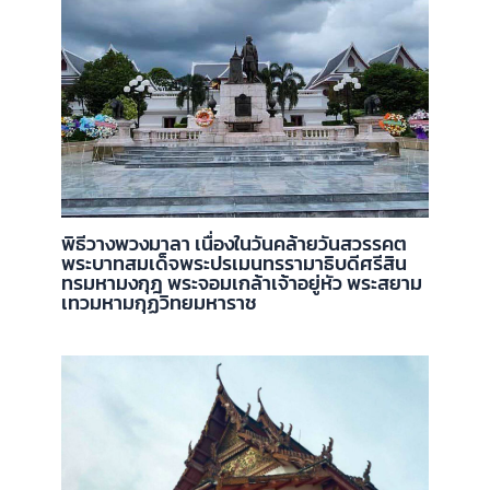
พิธีวางพวงมาลา เนื่องในวันคล้ายวันสวรรคต
พระบาทสมเด็จพระปรเมนทรรามาธิบดีศรีสิน
ทรมหามงกุฎ พระจอมเกล้าเจ้าอยู่หัว พระสยาม
เทวมหามกุฏวิทยมหาราช