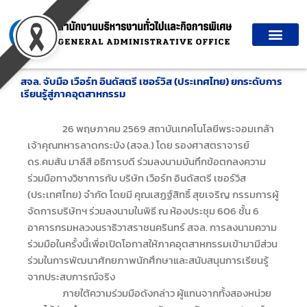
Skip
to
content
สจล. จับมือ เวือร์ท อินดัสตรี เซอร์วิส (ประเทศไทย) ยกระดับการ
เรียนรู้สู่ภาคอุตสาหกรรม
26 พฤษภาคม 2569 สถาบันเทคโนโลยีพระจอมเกล้า
เจ้าคุณทหารลาดกระบัง (สจล.) โดย รองศาสตราจารย์
ดร.คมสัน มาลีสี อธิการบดี
ร่วมลงนามบันทึกข้อตกลงความ
ร่วมมือทางวิชาการกับ บริษัท เวือร์ท อินดัสตรี เซอร์วิส
(ประเทศไทย) จำกัด
โดยมี คุณเสฏฐ์สิทธิ์ สุขเจริญ กรรมการผู้
จัดการบริษัทฯ ร่วมลงนามในพิธี ณ ห้องประชุม 606 ชั้น 6
อาคารกรมหลวงนราธิวาสราชนครินทร์ สจล. การลงนามความ
ร่วมมือในครั้งนี้
เพื่อเปิดโอกาสให้ภาคอุตสาหกรรมเข้ามามีส่วน
ร่วมในการพัฒนาศักยภาพนักศึกษาและสนับสนุนการเรียนรู้
จากประสบการณ์จริง
ภายใต้ความร่วมมือดังกล่าว ผู้แทนจากทั้งสองหน่วย