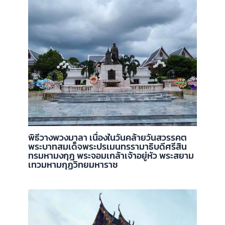
พิธีวางพวงมาลา เนื่องในวันคล้ายวันสวรรคต
พระบาทสมเด็จพระปรเมนทรรามาธิบดีศรีสิน
ทรมหามงกุฎ พระจอมเกล้าเจ้าอยู่หัว พระสยาม
เทวมหามกุฏวิทยมหาราช