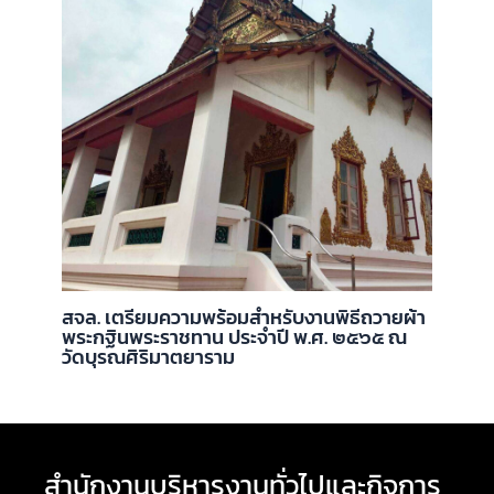
สจล. เตรียมความพร้อมสำหรับงานพิธีถวายผ้า
พระกฐินพระราชทาน ประจำปี พ.ศ. ๒๕๖๕ ณ
วัดบุรณศิริมาตยาราม
สำนักงานบริหารงานทั่วไปและกิจการ